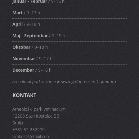
Januar - Februar
/ 9–16 h
Mart
/ 9–17 h
April
/ 9–18 h
Maj - Septembar
/ 9–19 h
Oktobar
/ 9–18 h
Novembar
/ 9–17 h
Decembar
/ 9–16 h
Arheološki park otvoren je svakog dana osim 1. januara
KONTAKT
Arheološki park Viminacium
12208 Stari Kostolac BB
Srbija
+381 62 232209
vimkost@gmail.com