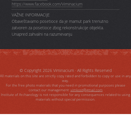
https://www.facebook.com/Viminacium
VAŽNE INFORMACIJE
Obaveštavamo posetioce da je mamut park trenutno
zatvoren za posetioce zbog rekonstrukcije objekta.
Unapred zahvalni na razumevanju
© Copyright 2026
Viminacium
· All Rights Reserved
All materials on this site are strictly copy rated and forbidden to copy or use in any
way.
For the free photo materials that you need in promotional purposes please
contact our management:
vimkost@gmail.com
Institute of Archaeology is not responsible for any consequences related to using
materials without special permission.