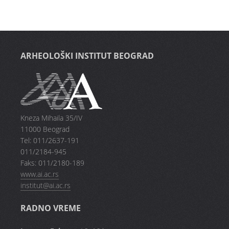
ARHEOLOŠKI INSTITUT BEOGRAD
Kneza Mihaila 35/IV
11000 Beograd
Tel: 011/2637-191
011/2184-945
Faks: 011/2180-189
www.ai.ac.rs
institut@ai.ac.rs
RADNO VREME