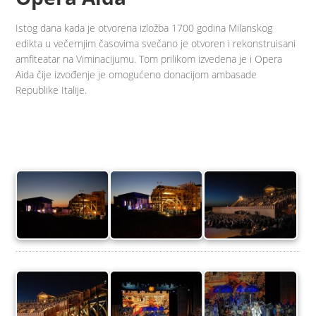
Istog dana kada je otvorena izložba 1700 godina Milanskog
edikta u večernjim časovima svečano je otvoren i rekonstruisani
amfiteatar na Viminacijumu. Tom prilikom izvedena je i Opera
Aida čije izvođenje je omogućeno donacijom ambasade
Republike Italije.