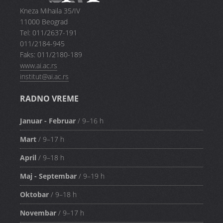
Kneza Mihaila 35/IV
11000 Beograd
Tel: 011/2637-191
011/2184-945
Faks: 011/2180-189
www.ai.ac.rs
institut@ai.ac.rs
RADNO VREME
Januar - Februar
/ 9–16 h
Mart
/ 9–17 h
April
/ 9–18 h
Maj - Septembar
/ 9–19 h
Oktobar
/ 9–18 h
Novembar
/ 9–17 h