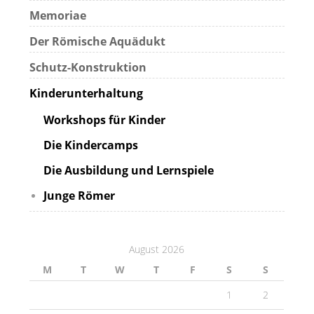
Memoriae
Der Römische Aquädukt
Schutz-Konstruktion
Kinderunterhaltung
Workshops für Kinder
Die Kindercamps
Die Ausbildung und Lernspiele
Junge Römer
August 2026
M
T
W
T
F
S
S
1
2