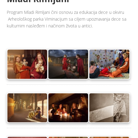
Program Mladi Rimljani čini osnovu za edukacija dece u okviru
Arheološkog parka Viminacijum sa ciljem upoznavanja dece sa
kulturnim nasleđem i načinom života u antici.