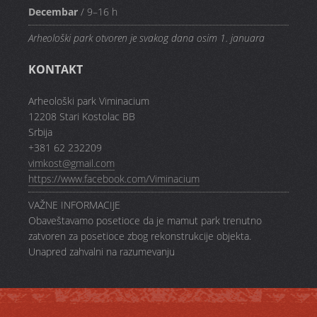
Decembar
/ 9–16 h
Arheološki park otvoren je svakog dana osim 1. januara
KONTAKT
Arheološki park Viminacium
12208 Stari Kostolac BB
Srbija
+381 62 232209
vimkost@gmail.com
https://www.facebook.com/Viminacium
VAŽNE INFORMACIJE
Obaveštavamo posetioce da je mamut park trenutno
zatvoren za posetioce zbog rekonstrukcije objekta.
Unapred zahvalni na razumevanju