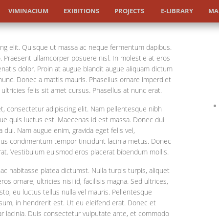
VIMINACIUM
EXIBITIONS
PROJECTS
E-LIBRARY
MA
ing elit. Quisque ut massa ac neque fermentum dapibus.
 Praesent ullamcorper posuere nisl. In molestie at eros
natis dolor. Proin at augue blandit augue aliquam dictum
ra nunc. Donec a mattis mauris. Phasellus ornare imperdiet
 ultricies felis sit amet cursus. Phasellus at nunc erat.
t, consectetur adipiscing elit. Nam pellentesque nibh
que quis luctus est. Maecenas id est massa. Donec dui
a dui. Nam augue enim, gravida eget felis vel,
e risus condimentum tempor tincidunt lacinia metus. Donec
 erat. Vestibulum euismod eros placerat bibendum mollis.
ac habitasse platea dictumst. Nulla turpis turpis, aliquet
s ornare, ultricies nisi id, facilisis magna. Sed ultrices,
usto, eu luctus tellus nulla vel mauris. Pellentesque
um, in hendrerit est. Ut eu eleifend erat. Donec et
nar lacinia. Duis consectetur vulputate ante, et commodo