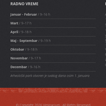
RADNO VREME
Januar - Februar
/ 9–16 h
Mart
/ 9–17 h
April
/ 9–18 h
Maj - Septembar
/ 9–19 h
Oktobar
/ 9–18 h
Novembar
/ 9–17 h
Decembar
/ 9–16 h
Arheološki park otvoren je svakog dana osim 1. januara
© Copyright 2026
Viminacium
· All Rights Reserved