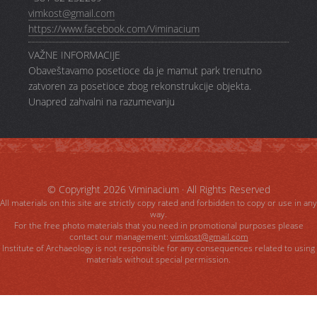
vimkost@gmail.com
https://www.facebook.com/Viminacium
VAŽNE INFORMACIJE
Obaveštavamo posetioce da je mamut park trenutno
zatvoren za posetioce zbog rekonstrukcije objekta.
Unapred zahvalni na razumevanju
© Copyright 2026
Viminacium
· All Rights Reserved
All materials on this site are strictly copy rated and forbidden to copy or use in any
way.
For the free photo materials that you need in promotional purposes please
contact our management:
vimkost@gmail.com
Institute of Archaeology is not responsible for any consequences related to using
materials without special permission.