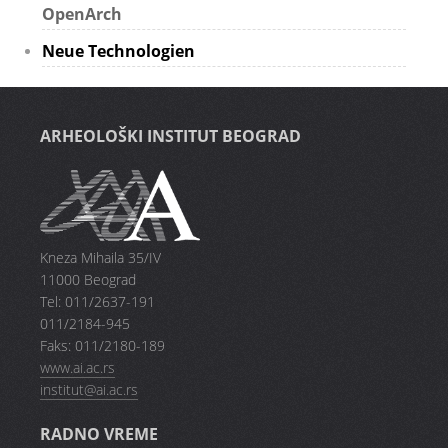
OpenArch
Neue Technologien
ARHEOLOŠKI INSTITUT BEOGRAD
Kneza Mihaila 35/IV
11000 Beograd
Tel: 011/2637-191
011/2184-945
Faks: 011/2180-189
www.ai.ac.rs
institut@ai.ac.rs
RADNO VREME