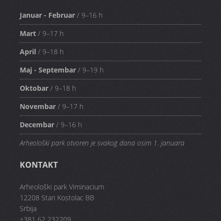
Januar - Februar
/ 9–16 h
Mart
/ 9–17 h
April
/ 9–18 h
Maj - Septembar
/ 9–19 h
Oktobar
/ 9–18 h
Novembar
/ 9–17 h
Decembar
/ 9–16 h
Arheološki park otvoren je svakog dana osim 1. januara
KONTAKT
Arheološki park Viminacium
12208 Stari Kostolac BB
Srbija
+381 62 232209