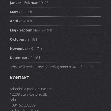
Januar - Februar
/ 9–16 h
Mart
/ 9–17 h
April
/ 9–18 h
Maj - Septembar
/ 9–19 h
Oktobar
/ 9–18 h
Novembar
/ 9–17 h
Decembar
/ 9–16 h
Arheološki park otvoren je svakog dana osim 1. januara
KONTAKT
Arheološki park Viminacium
12208 Stari Kostolac BB
Srbija
+381 62 232209
vimkost@gmail.com