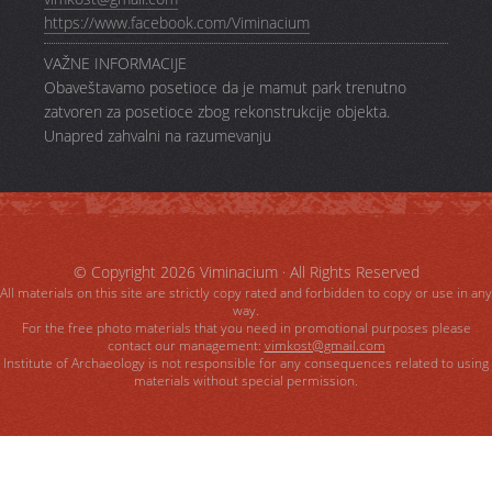
https://www.facebook.com/Viminacium
VAŽNE INFORMACIJE
Obaveštavamo posetioce da je mamut park trenutno
zatvoren za posetioce zbog rekonstrukcije objekta.
Unapred zahvalni na razumevanju
© Copyright 2026
Viminacium
· All Rights Reserved
All materials on this site are strictly copy rated and forbidden to copy or use in any
way.
For the free photo materials that you need in promotional purposes please
contact our management:
vimkost@gmail.com
Institute of Archaeology is not responsible for any consequences related to using
materials without special permission.