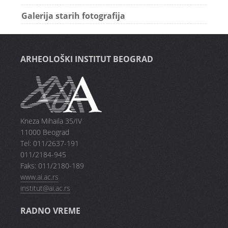
Galerija starih fotografija
ARHEOLOŠKI INSTITUT BEOGRAD
Kneza Mihaila 35/IV
11000 Beograd
Tel: 011/2637-191
011/2184-945
Faks: 011/2180-189
www.ai.ac.rs
institut@ai.ac.rs
RADNO VREME