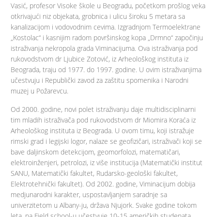
Vasić, profesor Visoke škole u Beogradu, početkom prošlog veka
otkrivajući niz objekata, grobnica i ulicu široku 5 metara sa
kanalizacijom i vodovodnim cevima. Izgradnjom Termoelektrane
„Kostolac“ i kasnijim radom površinskog kopa „Drmno“ započinju
istraživanja nekropola grada Viminacijuma. Ova istraživanja pod
rukovodstvom dr Ljubice Zotović, iz Arheološkog instituta iz
Beograda, traju od 1977. do 1997. godine. U ovim istraživanjima
učestvuju i Republički zavod za zaštitu spomenika i Narodni
muzej u Požarevcu.
Od 2000. godine, novi polet istraživanju daje multidisciplinarni
tim mladih istraživača pod rukovodstvom dr Miomira Koraća iz
Arheološkog instituta iz Beograda. U ovom timu, koji istražuje
rimski grad i legijski logor, nalaze se geofizičari, istraživači koji se
bave daljinskom detekcijom, geomorfolozi, matematičari,
elektroinženjeri, petrolozi, iz više institucija (Matematički institut
SANU, Matematički fakultet, Rudarsko-geološki fakultet,
Elektrotehnički fakultet). Od 2002. godine, Viminacijum dobija
medjunarodni karakter, uspostavljanjem saradnje sa
univerzitetom u Albany-ju, država Njujork. Svake godine tokom
leta, na Field school-u učestvuje 10-15 američkih studenata.