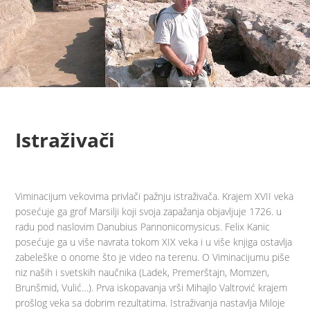
Istraživači
Viminacijum vekovima privlači pažnju istraživača. Krajem XVII veka
posećuje ga grof Marsilji koji svoja zapažanja objavljuje 1726. u
radu pod naslovim Danubius Pannonicomysicus. Felix Kanic
posećuje ga u više navrata tokom XIX veka i u više knjiga ostavlja
zabeleške o onome što je video na terenu. O Viminacijumu piše
niz naših i svetskih naučnika (Ladek, Premerštajn, Momzen,
Brunšmid, Vulić…). Prva iskopavanja vrši Mihajlo Valtrović krajem
prošlog veka sa dobrim rezultatima. Istraživanja nastavlja Miloje