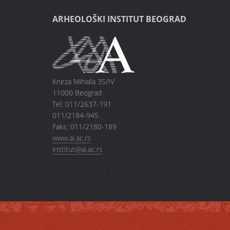
ARHEOLOŠKI INSTITUT BEOGRAD
Kneza Mihaila 35/IV
11000 Beograd
Tel: 011/2637-191
011/2184-945
Faks: 011/2180-189
www.ai.ac.rs
institut@ai.ac.rs