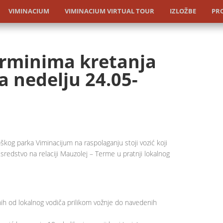
VIMINACIUM
VIMINACIUM VIRTUAL TOUR
IZLOŽBE
PRO
erminima kretanja
a nedelju 24.05-
kog parka Viminacijum na raspolaganju stoji vozić koji
redstvo na relaciji Mauzolej – Terme u pratnji lokalnog
ih od lokalnog vodiča prilikom vožnje do navedenih