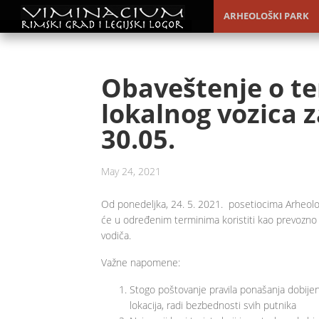
ARHEOLOŠKI PARK
Obaveštenje o t
lokalnog vozica z
30.05.
May 24, 2021
Od ponedeljka, 24. 5. 2021. posetiocima Arheološ
će u određenim terminima koristiti kao prevozno s
vodiča.
Važne napomene:
Stogo poštovanje pravila ponašanja dobijen
lokacija, radi bezbednosti svih putnika