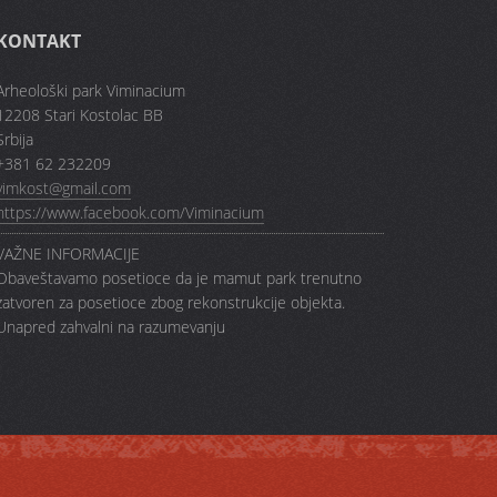
KONTAKT
Arheološki park Viminacium
12208 Stari Kostolac BB
Srbija
+381 62 232209
vimkost@gmail.com
https://www.facebook.com/Viminacium
VAŽNE INFORMACIJE
Obaveštavamo posetioce da je mamut park trenutno
zatvoren za posetioce zbog rekonstrukcije objekta.
Unapred zahvalni na razumevanju