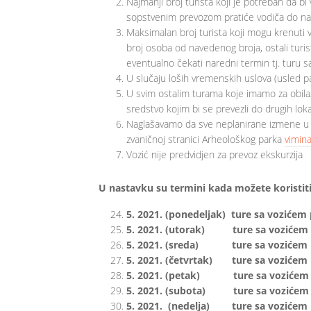
Najmanji broj turista koji je potreban da bi 
sopstvenim prevozom pratiće vodiča do na
Maksimalan broj turista koji mogu krenuti 
broj osoba od navedenog broja, ostali turis
eventualno čekati naredni termin tj. turu s
U slučaju loših vremenskih uslova (usled pa
U svim ostalim turama koje imamo za obilaz
sredstvo kojim bi se prevezli do drugih lokac
Naglašavamo da sve neplanirane izmene u 
zvaničnoj stranici Arheološkog parka
vimina
Vozić nije predvidjen za prevoz ekskurzija
U nastavku su termini kada možete koristiti
5. 2021. (ponedeljak) ture sa vozićem 
5. 2021. (utorak) ture sa vozićem p
5. 2021. (sreda) ture sa vozićem p
5. 2021. (četvrtak) ture sa vozićem 
5. 2021. (petak) ture sa vozićem p
5. 2021. (subota) ture sa vozićem p
5. 2021. (nedelja) ture sa vozićem 