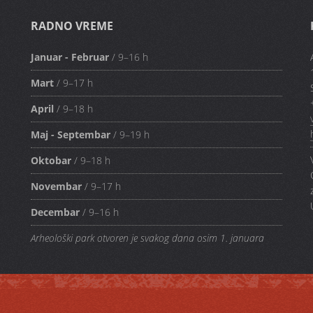
RADNO VREME
Januar - Februar
/ 9–16 h
Mart
/ 9–17 h
April
/ 9–18 h
Maj - Septembar
/ 9–19 h
Oktobar
/ 9–18 h
Novembar
/ 9–17 h
Decembar
/ 9–16 h
Arheološki park otvoren je svakog dana osim 1. januara