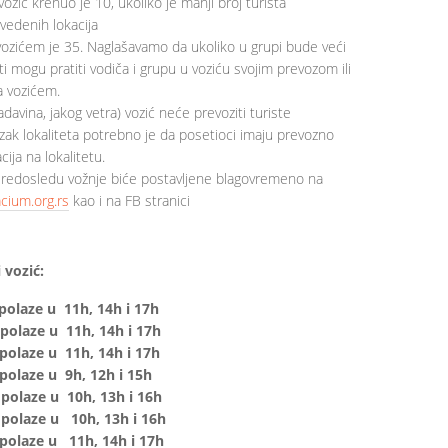
vozić krenuo je 10, ukoliko je manji broj turista
vedenih lokacija
vozićem je 35. Naglašavamo da ukoliko u grupi bude veći
ti mogu pratiti vodiča i grupu u voziću svojim prevozom ili
a vozićem.
davina, jakog vetra) vozić neće prevoziti turiste
ak lokaliteta potrebno je da posetioci imaju prevozno
ija na lokalitetu.
redosledu vožnje biće postavljene blagovremeno na
cium.org.rs
kao i na FB stranici
 vozić:
polaze u 11h, 14h i 17h
olaze u 11h, 14h i 17h
olaze u 11h, 14h i 17h
polaze u 9h, 12h i 15h
olaze u 10h, 13h i 16h
olaze u 10h, 13h i 16h
polaze u 11h, 14h i 17h