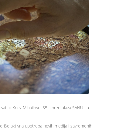
 sati u Knez Mihailovoj 35 ispred ulaza SANU i u
riše aktivna upotreba novih medija i savremenih