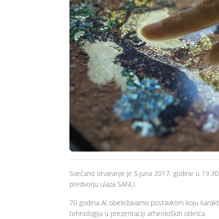
Svečano otvaranje je 5.juna 201
7
. godine u 19.30
predvorju ulaza SANU.
70 godina AI obeležavamo postavkom koju karakte
tehnologija u prezentaciji arheoloških otkrića.