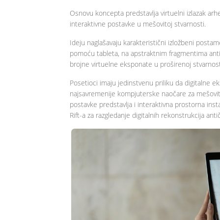
Osnovu koncepta predstavlja virtuelni izlazak arh
interaktivne postavke u mešovitoj stvarnosti.
Ideju naglašavaju karakteristični izložbeni posta
pomoću tableta, na apstraktnim fragmentima antič
brojne virtuelne eksponate u proširenoj stvarnos
Posetioci imaju jedinstvenu priliku da digitalne e
najsavremenije kompjuterske naočare za mešovit
postavke predstavlja i interaktivna prostorna ins
Rift-a
za razgledanje digitalnih rekonstrukcija anti