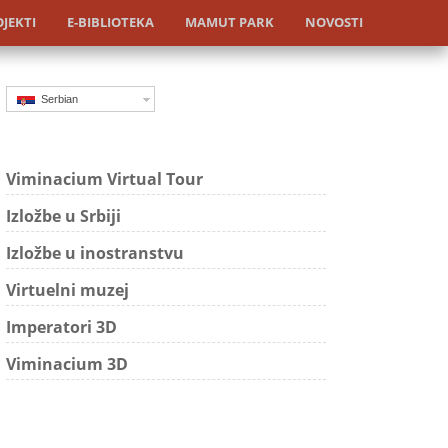
JEKTI
E-BIBLIOTEKA
MAMUT PARK
NOVOSTI
Serbian
Viminacium Virtual Tour
Izložbe u Srbiji
Izložbe u inostranstvu
Virtuelni muzej
Imperatori 3D
Viminacium 3D