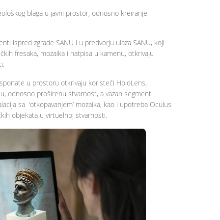
eološkog blaga u javni prostor, odnosno kreiranje
menti ispred zgrade SANU i u predvorju ulaza SANU, koji
kih fresaka, mozaika i natpisa u kamenu, otkrivaju
ti.
ksponate u prostoru otkrivaju koristeći
HoloLens
,
u, odnosno proširenu stvarnost, a vazan segment
talacija sa ‘otkopavanjem’ mozaika, kao i upotreba
Oculus
čkih objekata u virtuelnoj stvarnosti.